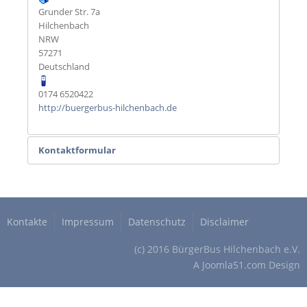
Grunder Str. 7a
Hilchenbach
NRW
57271
Deutschland
0174 6520422
http://buergerbus-hilchenbach.de
Kontaktformular
Eine E-Mail senden
Kontakte
Impressum
Datenschutz
Disclaimer
*
Benötigtes Feld
(c) 2016 BürgerBus Hilchenbach e.V.
A
Joomla51.com
Design
Name
*