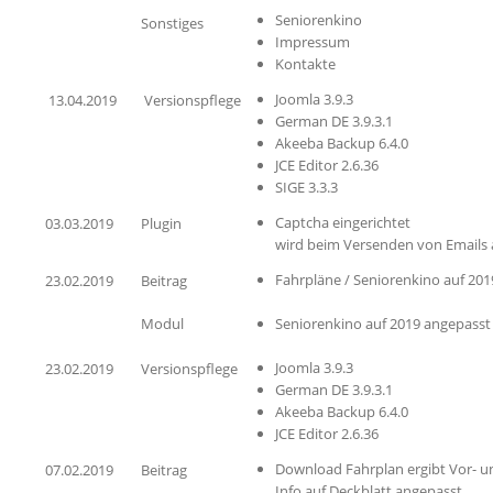
Seniorenkino
Sonstiges
Impressum
Kontakte
Joomla 3.9.3
13.04.2019
Versionspflege
German DE 3.9.3.1
Akeeba Backup 6.4.0
JCE Editor 2.6.36
SIGE 3.3.3
Captcha eingerichtet
03.03.2019
Plugin
wird beim Versenden von Emails 
Fahrpläne / Seniorenkino auf 20
23.02.2019
Beitrag
Modul
Seniorenkino auf 2019 angepasst
Joomla 3.9.3
23.02.2019
Versionspflege
German DE 3.9.3.1
Akeeba Backup 6.4.0
JCE Editor 2.6.36
Download Fahrplan ergibt Vor- u
07.02.2019
Beitrag
Info auf Deckblatt angepasst